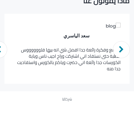
ماذا يقولون عنا
سعد الياسري
رة رائعة جدا افضل شي انه بيها فلووووووس
وقع جميل ج
ى نستفاد اني اشتركت وراح اجيب ناس وياية
القاسمي ال
 جدا رائعة اني حضرت وياكم بالكورس واستفاديت
اول المشتر
شركائنا