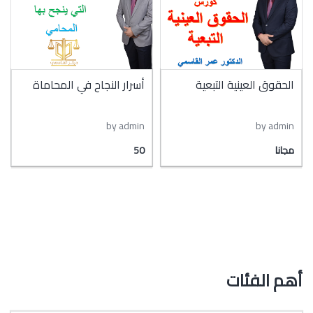
ق العينية التبعية
أسرار النجاح في المحاماة
الاثبات 
by 
by admin
by د.عمر
50
50
أهم الفئات