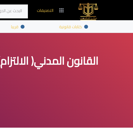
التصنيفات
اتصل بنا
كتابات قانونية
قريبا
القانون المدني( الالتزام)