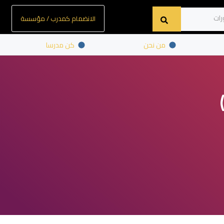
الانضمام كمدرب / مؤسسة
من نحن
كن مدرسا