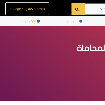
الانضمام كمدرب / مؤسسة
من نحن
كن مدرسا
لمحاماة