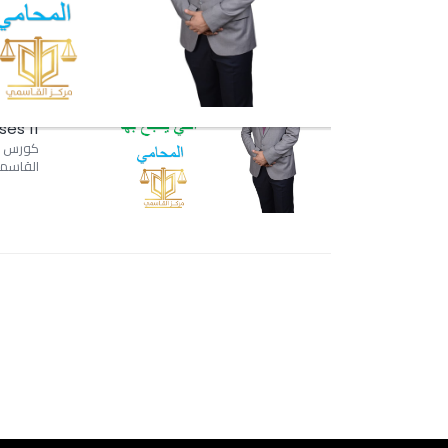
أسرار 
11 Classes
كورس الن
القاسمي