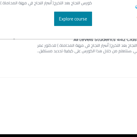
كورس النجاح بعد التخرج( أسرار النجاح في مهنة المحاماة ) ل
Explore course
النجاح في المحاماة
50
(3.4)
(4 ratings)
All Levels
442 Students
جاح بعد التخرج( أسرار النجاح في مهنة المحاماة ) للدكتور عمر
 ،ستتعلم من خلال هذا الكورس على كيفية تحديد مستقبل..