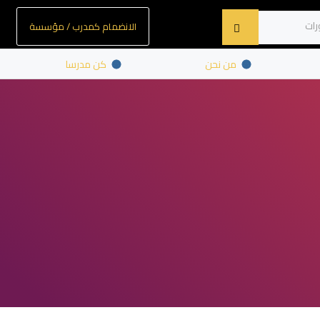
الانضمام كمدرب / مؤسسة
من نحن
كن مدرسا