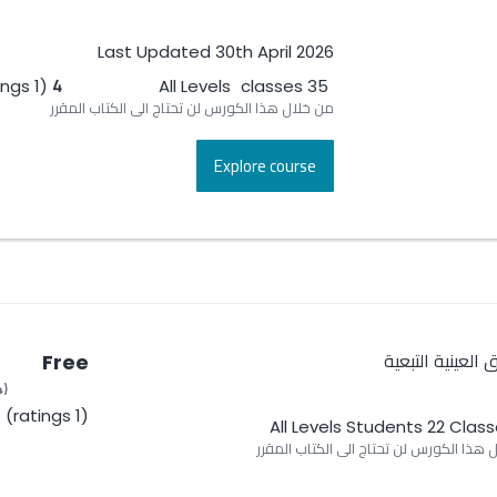
Last Updated 30th April 2026
 العينية
35
4
(1 ratings)
All Levels
35 classes
No Ratings
من خلال هذا الكورس لن تحتاج الى الكتاب المقرر
(0 ratings)
All Levels
43 Students
Explore course
المفصل لمادة الحقوق العينية الاصلية للدكتور عمر القاسمي
العينية التبعية
Free
(4)
(1 ratings)
All Levels
22 Students
 هذا الكورس لن تحتاج الى الكتاب المقرر